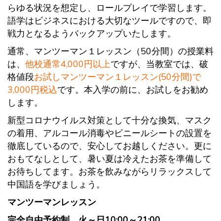
らゆる状況を想定し、ロールプレイで学習します。
語学はビジネスにおける大切なツールですので、即
戦力となるようバックアップいたします。
通常、マンツーマン１レッスン（50分間）の授業料
は、
他校通常4,000円以上
ですが、当教室では、破
格値段
お試し
マンツーマン１レッスン(50分間)で
3,000円税込
です。本入学の前に、お試しをお勧め
します。
新型コロナウイルス対策として十分な換気、マスク
の着用、アルコール消毒やビニールシートの設置を
徹底しているので、安心してお越しください。更に
おもてなしとして、暑い夏は冷えたお茶を準備して
お待ちしてます。お茶を飲みながらリラックスして
中国語を学びましょう。
マンツーマンレッスン
完全自由予約制 火～日10:00～21:00