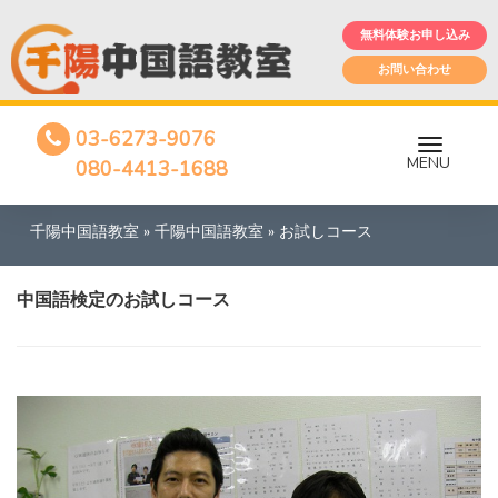
無料体験お申し込み
お問い合わせ
03-6273-9076
MENU
080-4413-1688
千陽中国語教室
»
千陽中国語教室
»
お試しコース
中国語検定のお試しコース