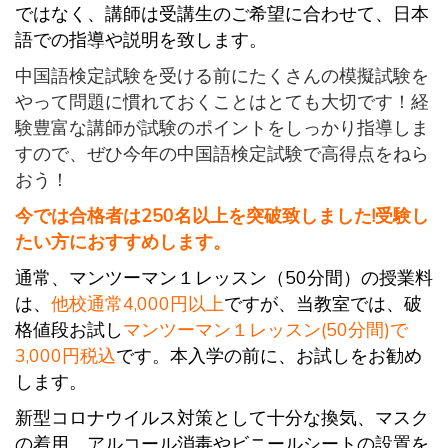
ではなく、講師は受講生のご希望に合わせて、日本
語での指導や説明を致します。
中国語検定試験を受ける前にたくさんの模擬試験を
やって問題に慣れておくことはとても大切です！経
験豊富な講師が試験のポイントをしっかり指導しま
すので、ぜひ今年の中国語検定試験で高得点をねら
おう！
今では合格者は250名以上を突破致しました!受験し
たい方におすすめします。
通常、マンツーマン１レッスン（50分間）の授業料
は、
他校通常4,000円以上
ですが、当教室では、破
格値段お試し
マンツーマン１レッスン(50分間)で
3,000円税込
です。
本入学の前に、お試しをお勧め
します。
新型コロナウイルス対策として十分な換気、マスク
の着用、アルコール消毒やビニールシートの設置を